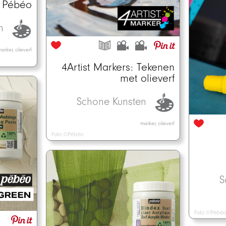
an Pébéo
en
arker, olieverf
4Artist Markers: Tekenen
met olieverf
Schone Kunsten
marker, olieverf
Foto ©Pébéo
S
Foto ©Pébéo