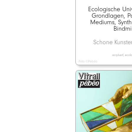
Ecologische Uni
Grondlagen, P
Mediums, Synth
Bindmi
Schone Kunst
acrylverf, eco
Foto ©Pébéo