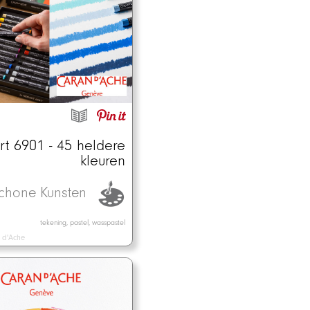
t 6901 - 45 heldere
kleuren
chone Kunsten
tekening, pastel, wasspastel
 d'Ache