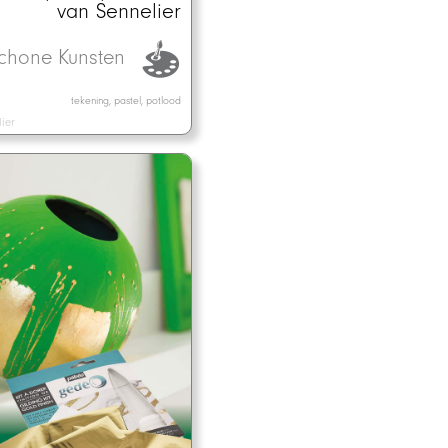
van Sennelier
chone Kunsten
tekening, pastel, potlood
ier