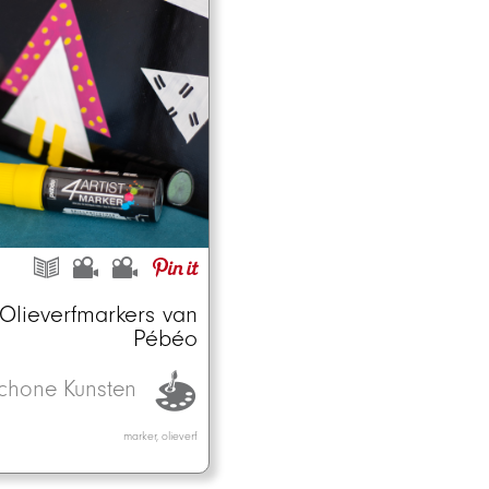
Olieverfmarkers van
Pébéo
chone Kunsten
marker, olieverf