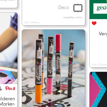
Deco
vergulding, mixtion
Foto ©Pébéo
Ver
Foto ©Pébéo
ilderen
Marker-