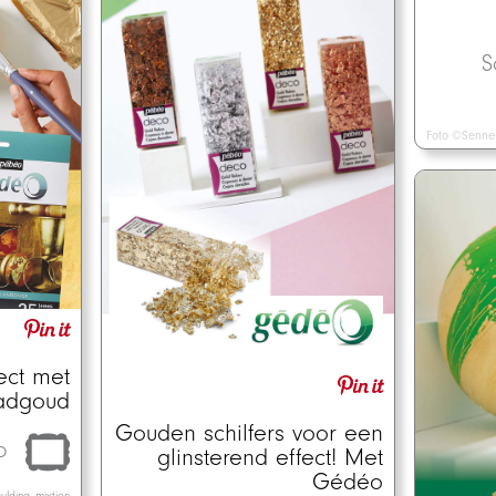
S
Foto ©Sennel
ect met
adgoud
Gouden schilfers voor een
o
glinsterend effect! Met
Gédéo
ulding, mixtion