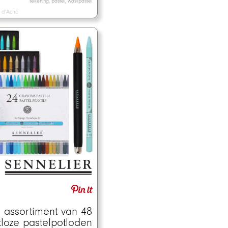
tekening, pastel, wasspastel
 d'Ache
 assortiment van 48
tloze pastelpotloden