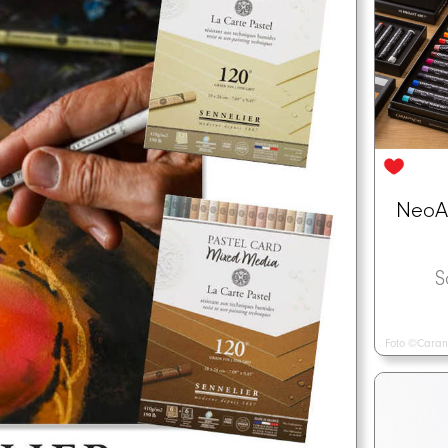
NeoAr
S
Foto ©Caran