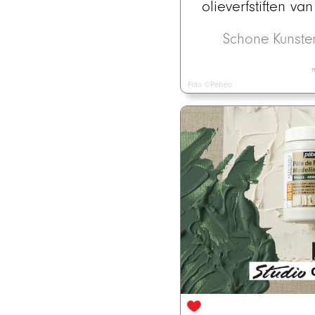
olieverfstiften v
Schone Kunst
m
Foto ©Pébéo