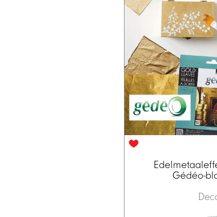
Edelmetaaleff
Gédéo-bl
Dec
verg