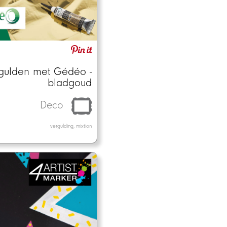
gulden met Gédéo -
bladgoud
Deco
vergulding, mixtion