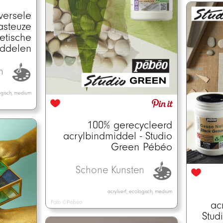
versele
asteuze
etische
ddelen
en
logisch, medium
100% gerecycleerd
acrylbindmiddel - Studio
Green Pébéo
Schone Kunsten
acrylverf, ecologisch, medium
ac
Foto ©Pébéo
Stud