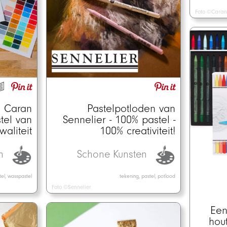
Foto ©Caran
Pastelpotloden van
n Caran
Sennelier - 100% pastel -
tel van
100% creativiteit!
aliteit
Schone Kunsten
en
tekening, pastel, potlood
tel, wasspastel
Foto ©Sennelier
Een
hou