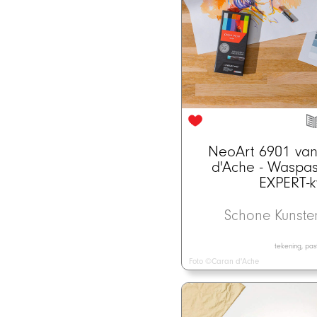
NeoArt 6901 va
d'Ache - Waspas
EXPERT-kw
Schone Kunst
tekening, pas
Foto ©Caran d'Ache