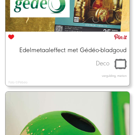
Edelmetaaleffect met Gédéo-bladgoud
Deco
vergulding, mixtion
Foto ©Pébéo