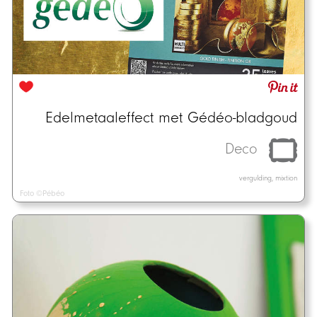
Edelmetaaleffect met Gédéo-bladgoud
Deco
vergulding, mixtion
Foto ©Pébéo