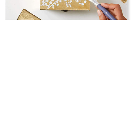
Edelmetaaleffect met Gédéo-bladgoud