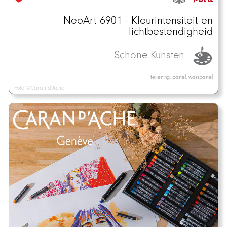
NeoArt 6901 - Kleurintensiteit en
lichtbestendigheid
Schone Kunsten
tekening, pastel, wasspastel
Foto ©Caran d'Ache