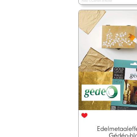
Foto ©Caran d'Ache
Edelmetaaleff
Gédéo-bl