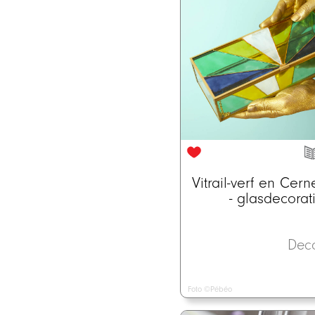
Vitrail-verf en Cern
- glasdecorat
Dec
Foto ©Pébéo