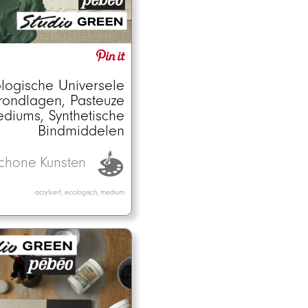
logische Universele
rondlagen, Pasteuze
diums, Synthetische
Bindmiddelen
chone Kunsten
acrylverf, ecologisch, medium