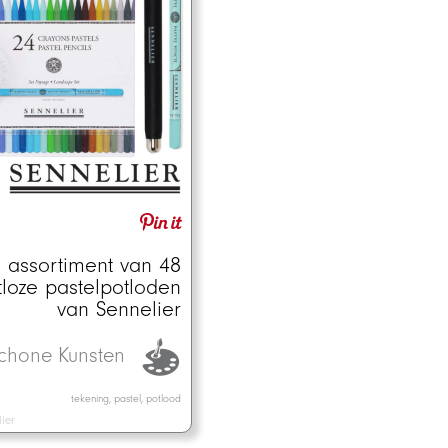
 assortiment van 48
tloze pastelpotloden
van Sennelier
chone Kunsten
tekening, pastel, potlood
ier