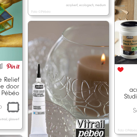
acrylverf, ecologisch, medium
Foto ©Pébéo
e Relief
ie door
ac
Pébéo
Stud
o
S
vitrail, glasverf
Foto ©Pébéo