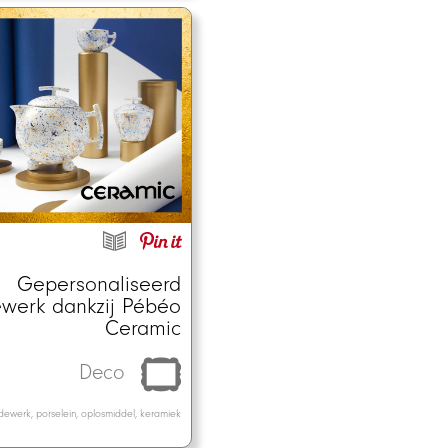
Gepersonaliseerd
werk dankzij Pébéo
Ceramic
Deco
dewerk, porselein, oplosmiddel, keramiek