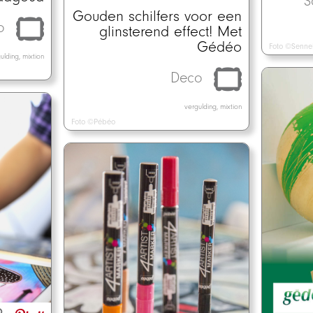
S
Gouden schilfers voor een
o
glinsterend effect! Met
Gédéo
Foto ©Sennel
ulding, mixtion
Deco
vergulding, mixtion
Foto ©Pébéo