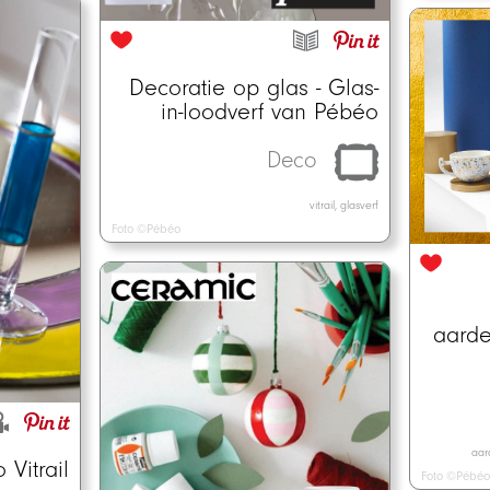
Decoratie op glas - Glas-
in-loodverf van Pébéo
Deco
vitrail, glasverf
Foto ©Pébéo
aarde
aar
Vitrail
Foto ©Pébéo