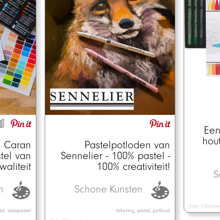
Een
hou
Pastelpotloden van
n Caran
Sennelier - 100% pastel -
tel van
100% creativiteit!
aliteit
S
Schone Kunsten
en
Foto ©Sennel
tekening, pastel, potlood
tel, wasspastel