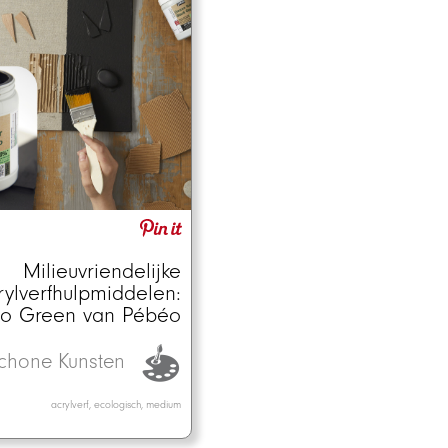
Milieuvriendelijke
rylverfhulpmiddelen:
io Green van Pébéo
chone Kunsten
acrylverf, ecologisch, medium