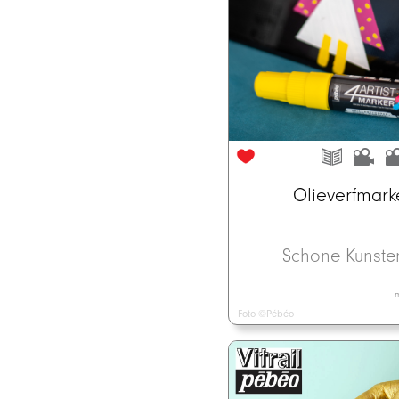
Olieverfmark
Schone Kunst
m
Foto ©Pébéo