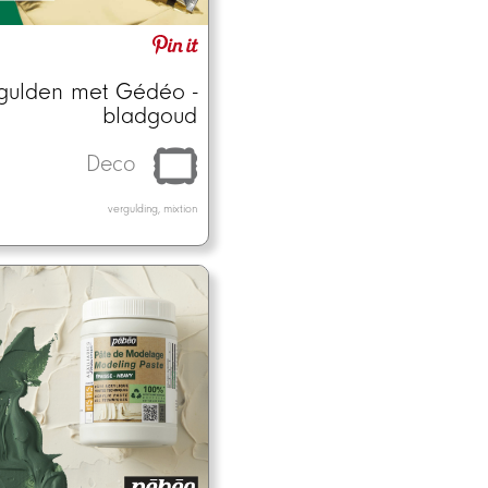
gulden met Gédéo -
bladgoud
Deco
vergulding, mixtion