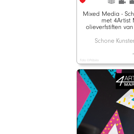
Mixed Media - Sch
met 4Artist 
olieverfstiften v
Schone Kunst
m
Foto ©Pébéo