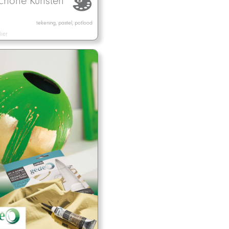
chone Kunsten
tekening, pastel, potlood
ier