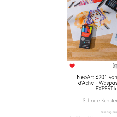
NeoArt 6901 va
d'Ache - Waspas
EXPERT-kw
Schone Kunst
tekening, pas