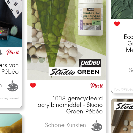
Eco
G
Me
ers van
S
Pébéo
en
Foto ©Pébéo
100% gerecycleerd
arker, olieverf
acrylbindmiddel - Studio
Green Pébéo
Schone Kunsten