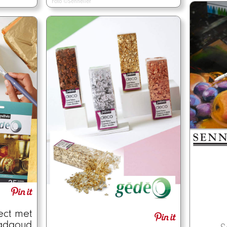
Foto ©Sennelier
ect met
adgoud