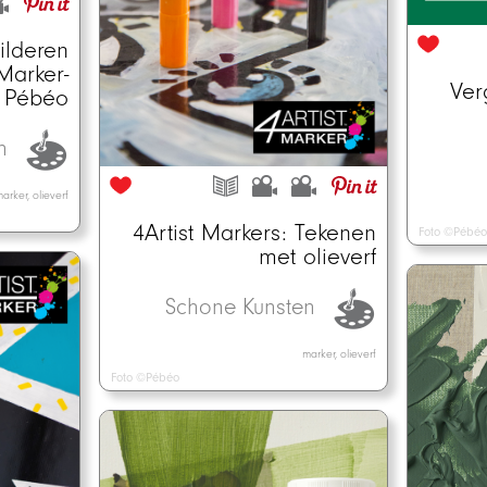
ilderen
Marker-
Ver
an Pébéo
en
arker, olieverf
4Artist Markers: Tekenen
Foto ©Pébéo
met olieverf
Schone Kunsten
marker, olieverf
Foto ©Pébéo