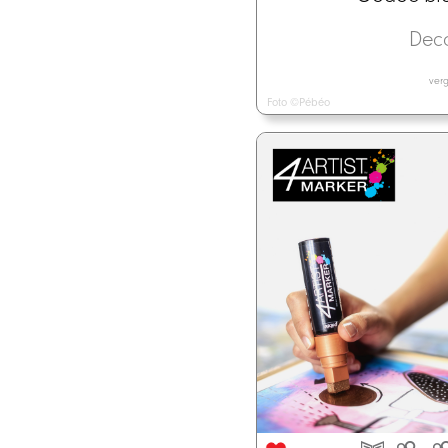
Dec
verg
Foto ©Pébéo