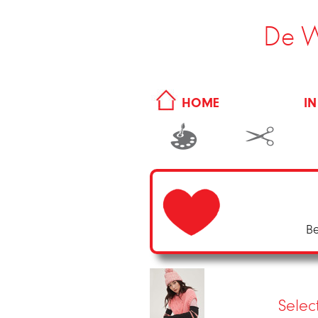
De W
IN
HOME
Be
Selec