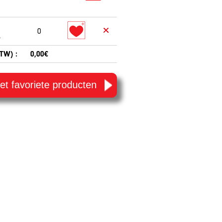
0
.
BTW) :
0,00€
 met favoriete producten