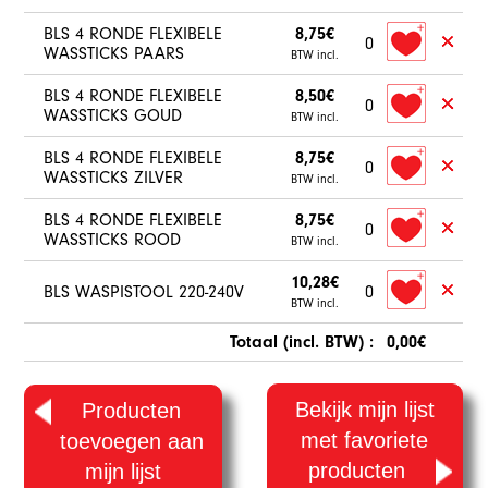
BLS 4 RONDE FLEXIBELE
8,75€
0
WASSTICKS PAARS
BTW incl.
BLS 4 RONDE FLEXIBELE
8,50€
0
WASSTICKS GOUD
BTW incl.
BLS 4 RONDE FLEXIBELE
8,75€
0
WASSTICKS ZILVER
BTW incl.
BLS 4 RONDE FLEXIBELE
8,75€
0
WASSTICKS ROOD
BTW incl.
10,28€
BLS WASPISTOOL 220-240V
0
BTW incl.
Totaal (incl. BTW) :
0,00€
Bekijk mijn lijst
Producten
met favoriete
toevoegen aan
producten
mijn lijst