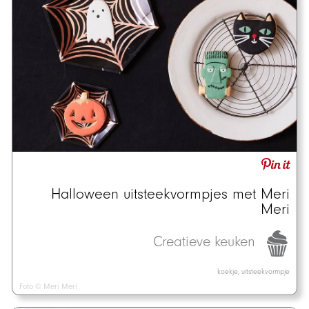
Halloween uitsteekvormpjes met Meri
Meri
Creatieve keuken
koekje, uitsteekvormpje
Foto © Meri Meri